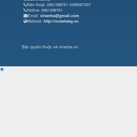
Điện thoại: 0961398761 0399067257
Hotline: 0961398761
Email:
vinanha@gmail.com
Website:
http://motelstay.vn
Bản quyền thuộc về vinanha.vn