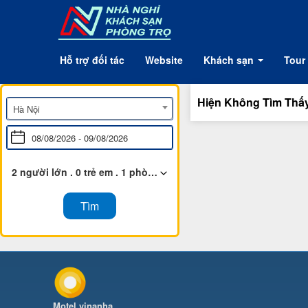
Hỗ trợ đối tác
Website
Khách sạn
Tour
Hiện Không Tìm Thấ
Hà Nội
2 người lớn
.
0 trẻ em
.
1 phòng
Motel.vinanha