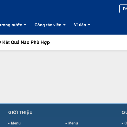
Đă
 trong nước
Cộng tác viên
Ví tiền
y Kết Quả Nào Phù Hợp
GIỚI THIỆU
Q
Menu
Menu
C